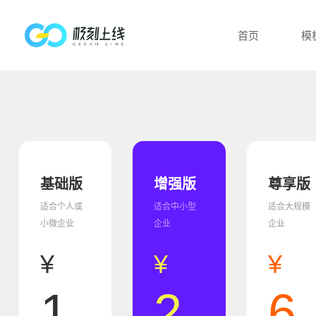
首页
模
​基础版
增强版
​尊享版
适合个人或
适合中小型
适合大规模
小微企业
企业
企业
¥
¥
¥
1
2
6