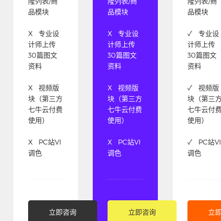
隆列表/商
隆列表/商
隆列表/商
品模块
品模块
品模块
X 专业设
X 专业设
✓ 专业设
计师上传
计师上传
计师上传
30篇图文
30篇图文
30篇图文
资料
资料
资料
X 视频版
X 视频版
✓ 视频版
块（第三方
块（第三方
块（第三
七牛云付费
七牛云付费
七牛云付
使用）
使用）
使用）
X PC站VI
X PC站VI
✓ PC站VI
调色
调色
调色
立即咨询
立即咨询
立