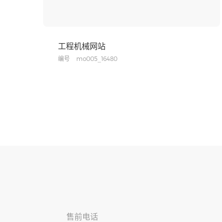
工程机械网站
编号
mo005_16480
售前电话