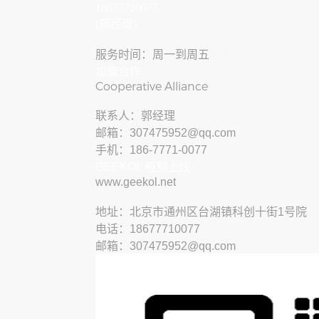
18677710077
(郭经理)
服务时间：周一到周五
8:00-22:00
加盟合作
Cooperative Alliance
联系人：郭经理
邮箱：307475952@qq.com
手机：186-7771-0077
GEEKOL 极刻上线
www.geekol.net
地址：北京市通州区台湖镇科创十街1号院
电话：18677710077
邮箱：307475952@qq.com