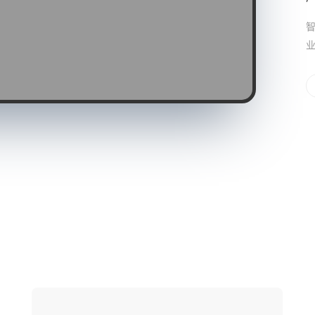
智
业
网