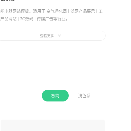
能电器网站模板。适用于 空气净化器 | 滤网产品展示 | 工
产品网站 | 3C数码 | 传媒广告等行业。
页风格：白色,极简。
查看更多
是否免费：支持7天免费试用，模板试用期间不会产生任何网
站建设和维护成本。
手机站：采用代码适配，非响应式网站，代码适配方式制作
手机网站，相对于响应式网站可能会有更好的网页交互体
验。
极简
浅色系
收起