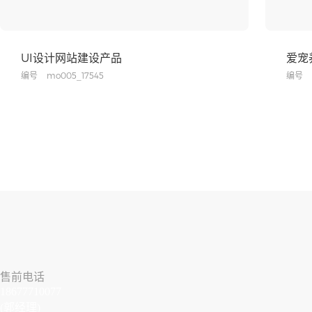
UI设计网站建设产品
爱宠
编号
mo005_17545
编号
售前电话
18677710077
(郭经理)