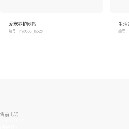
爱宠养护网站
生活
编号
mo005_16523
编号
售前电话
18677710077
(郭经理)