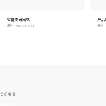
智能电器网站
产品
编号
mo005_3785
编号
售前电话
18677710077
(郭经理)