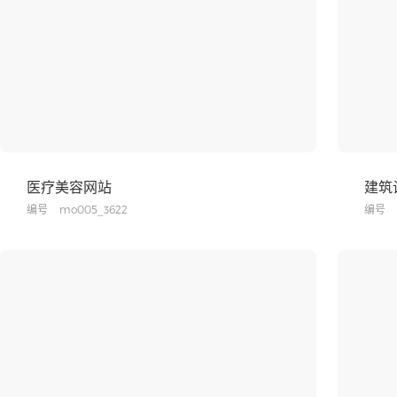
医疗美容网站
建筑
编号
mo005_3622
编号