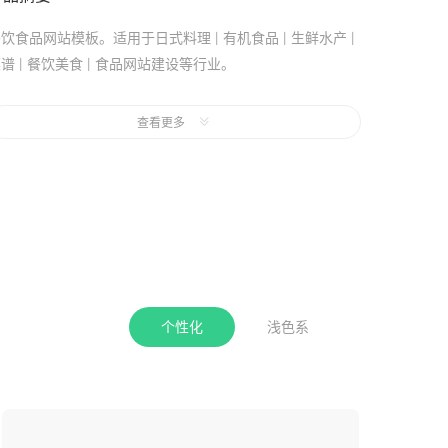
饮食品网站模板。适用于日式料理 | 有机食品 | 生鲜水产 |
谱 | 餐饮美食 | 食品网站建设等行业。
页风格：白色,个性化。
查看更多
是否免费：支持7天免费试用，模板试用期间不会产生任何网
站建设和维护成本。
手机站：采用代码适配，非响应式网站，代码适配方式制作
手机网站，相对于响应式网站可能会有更好的网页交互体
验。
个性化
浅色系
收起