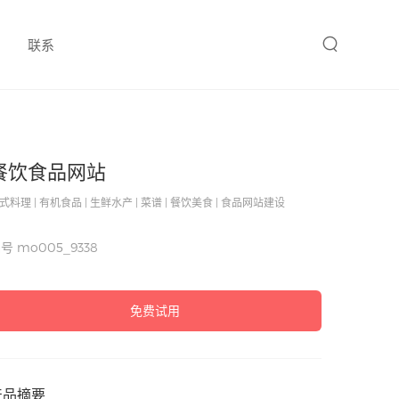
联系
餐饮食品网站
式料理 | 有机食品 | 生鲜水产 | 菜谱 | 餐饮美食 | 食品网站建设
编号
mo005_9338
免费试用
产品摘要