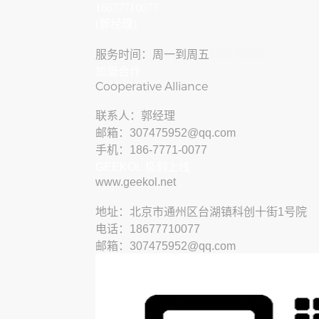
18677710077
(郭经理)
服务时间：周一到周五
8:00-22:00
加盟合作
Cooperative Alliance
联系人：郭经理
邮箱：307475952@qq.com
手机：186-7771-0077
GEEKOL 极刻上线
www.geekol.net
地址：北京市通州区台湖镇科创十街1号院
电话：18677710077
邮箱：307475952@qq.com