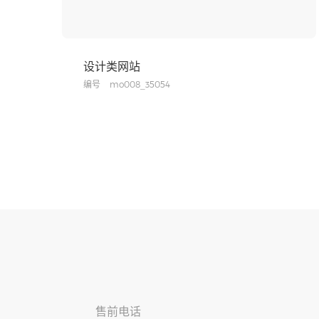
设计类网站
编号
mo008_35054
售前电话