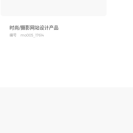
时尚/摄影网站设计产品
编号
mo005_17614