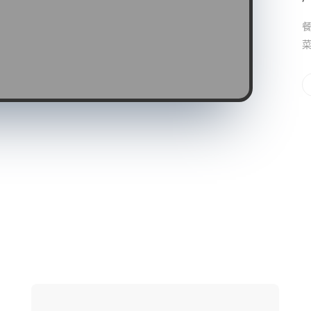
餐
菜
网