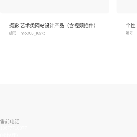
摄影 艺术类网站设计产品（含视频插件）
个性
编号
mo005_16973
编号
售前电话
18677710077
(郭经理)